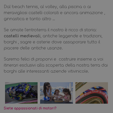
Vicino a:
Misano World Circuit (3 km) e Riccione Term
Dal beach tennis, al volley, alla piscina o ai
Quanto dista l'Hotel Antares dal mare di Misano?
meravigliosi castelli colorati e ancora animazione ,
ginnastica e tanto altro …
L'Hotel Antares si trova in Via Sardegna 5, a soli 2
Se amate l’entroterra il nostro è ricco di storia:
Valutato 4.4/5 su TripAdvisor per la sua posizione s
castelli medievali
, antiche leggende e tradizioni,
borghi , sagre e osterie dove assaporare tutto il
Quali sono le migliori opzioni per fare escursioni 
piacere delle antiche usanze.
Partendo dall'Hotel Antares è possibile fare escursio
Saremo felici di proporvi e costruire insieme a voi
itinerari esclusivi alla scoperta della nostra terra dai
La disponibilità di un
parcheggio privato, recintato e
borghi alle interessanti aziende vitivinicole.
L'Hotel Antares è vicino al Misano World Circuit e 
Hotel Antares dista circa 3 km dal Misano World Circ
Grazie alla posizione strategica dell'Hotel Antares, i
Siete appassionati di motori?
Punto di Interesse
Distanza da Hotel 