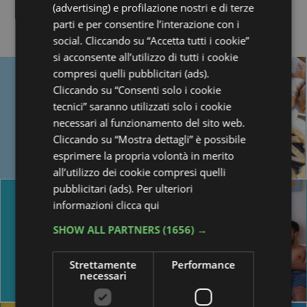
(advertising) e profilazione nostri e di terze
Quanto dista l'Hotel Antares dal mare di Misano?
parti e per consentire l’interazione con i
L'Hotel Antares si trova a soli 20 metri dal mare di 
social. Cliccando su “Accetta tutti i cookie”
si acconsente all’utilizzo di tutti i cookie
L'Hotel Antares dispone di parcheggio per chi desidera fare 
compresi quelli pubblicitari (ads).
TRADIZIONE
Sì, l'Hotel Antares offre un parcheggio privato, recinta
Cliccando su “Consenti solo i cookie
GUSTO E
tecnici” saranno utilizzati solo i cookie
Perché l'Hotel Antares è la scelta migliore per le famiglie ch
FANTASIA
necessari al funzionamento del sito web.
L'Hotel Antares garantisce una "vacanza senza pensieri"
Cliccando su “Mostra dettagli” è possibile
in cucina
esprimere la propria volontà in merito
Quanto dista l'hotel dal Misano World Circuit Marco Simoncel
all’utilizzo dei cookie compresi quelli
L'Hotel Antares si trova a circa 3 km dal Misano World 
pubblicitari (ads). Per ulteriori
COMODITÀ
informazioni
clicca qui
Quali mete culturali si possono visitare partendo dall'Hotel 
ACCOGLIENZA
Partendo dall'Hotel Antares è possibile raggiungere il 
SHOW ALL PARTNERS
(1656) →
E COMFORT
L'Hotel Antares è vicino a centri benessere o termali?
Strettamente
Performance
dolce sonno
Sì, l'Hotel Antares dista solo 1 km da Riccione Terme
necessari
Quali attrazioni per motociclisti si trovano nei dintorni dell'h