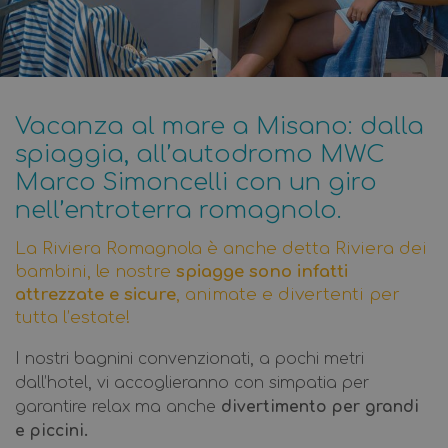
Vacanza al mare a Misano: dalla
spiaggia, all’autodromo MWC
Marco Simoncelli con un giro
nell’entroterra romagnolo.
Hotel Antares: vacanza relax a Misano Adriatico
La Riviera Romagnola è anche detta Riviera dei
bambini, le nostre
spiagge sono infatti
Hotel Antares è un hotel 2 stelle a Misano Adriatico 
attrezzate e sicure
, animate e divertenti per
tutta l’estate!
Hotel Antares in sintesi
Valutazione:
4.4/5 su Google e TripAdvisor (Aggior
I nostri bagnini convenzionati, a pochi metri
Posizione:
A 20 metri dalla spiaggia di Misano Adria
dall’hotel, vi accoglieranno con simpatia per
Parcheggio:
Posto auto privato, recintato e gratuito
garantire relax ma anche
divertimento per grandi
Servizi Family
:
Area giochi, giardino, camere comuni
e piccini.