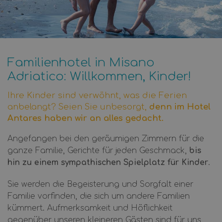
Familienhotel in Misano
Adriatico: Willkommen, Kinder!
Das
Ihre Kinder sind verwöhnt, was die Ferien
Hotel Antares
ist ein spezialisiertes 2-Sterne-Fa
anbelangt? Seien Sie unbesorgt,
denn im Hotel
Hotel Antares auf einen Blick
Antares haben wir an alles gedacht.
Bewertung:
4,4/5 auf Google und TripAdvisor (Stand
Angefangen bei den geräumigen Zimmern für die
Lage:
Nur wenige Schritte vom Sandstrand von Misan
ganze Familie, Gerichte für jeden Geschmack,
bis
Familien-Vorteil:
Kinder bis 7 Jahre übernachten in
hin zu einem sympathischen Spielplatz für Kinder
.
Ausstattung:
Eigener Spielplatz, klimatisierte Zimm
Sie werden die Begeisterung und Sorgfalt einer
Verpflegung:
Kindergerechte Menüs und Vollpension
Familie vorfinden, die sich um andere Familien
Das Hotel Antares wird auf Google mit 4,4/5 Sternen 
kümmert. Aufmerksamkeit und Höflichkeit
gegenüber unseren kleineren Gästen sind für uns