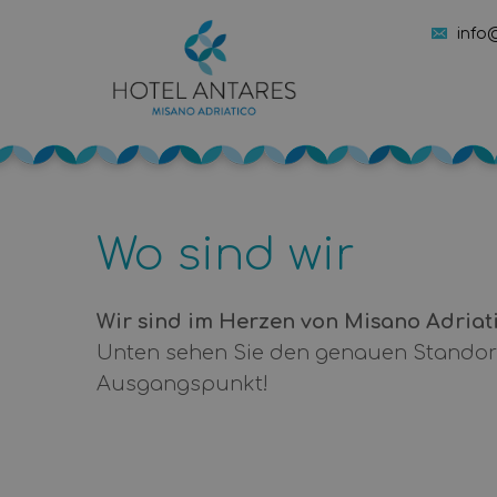
info
Wo sind wir
Das Hotel Antares ist ein einladendes
Wir sind im Herzen von Misano Adriat
Unten sehen Sie den genauen Standort
Hotel Antares auf einen 
Ausgangspunkt!
Kategorie:
2-Sterne-Familienhotel
Lage:
Nur 20 Meter vom Strand entfern