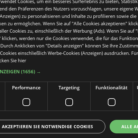
wendet Cookies, um ein besseres Surferlebnis zu bieten, Statistik
hend den Präferenzen des Nutzers vorzuschlagen, unsere eigene 
häufigsten gelobten Merkmale in den Gästebewer
Anzeigen) zu personalisieren und Inhalte zu profilieren sowie die 
en zu ermöglichen. Wenn Sie auf "Alle Cookies akzeptieren" klic
tel Antares am besten?
ler Cookies zu, einschließlich der Werbung (Ads). Wenn Sie auf 
Standort auf der Karte an
 klicken, werden nur die Cookies verwendet, die für das Funktio
. Durch Anklicken von "Details anzeigen" können Sie Ihre Zustim
r die Autobahn A14 (Ausfahrt Riccione oder Cat
ookies einschließlich Werbe-Cookies (Anzeigen) ausdrücken. Für
icken Sie hier
g
iccione (ca. 5 km)
ANZEIGEN
(1656) →
co (wenige Gehminuten)
Performance
Targeting
Funktionalität
 ca. 9 km entfernt
ktieren Sie uns f
 bietet die Lage in Misano Adriatico eine gute 
 des Hotel Antares?
sonalisiertes Ang
AKZEPTIEREN SIE NOTWENDIGE COOKIES
ALLE A
ntares finden Besucher zahlreiche Cafés, Gelat