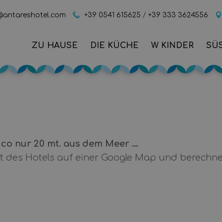
@antareshotel.com
+39 0541 615625
/
+39 333 3624556
ZU HAUSE
DIE KÜCHE
W KINDER
SÜ
 2-Sterne-Hotel im Herzen von Misano Adriatico, 
ico nur 20 mt. aus dem Meer …
 des Hotels auf einer Google Map und berechne
Blick
t