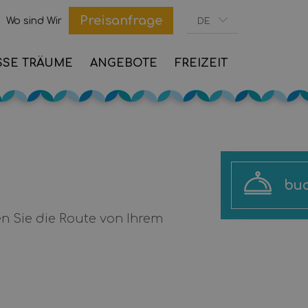
Preisanfrage
Wo sind Wir
DE
SSE TRÄUME
ANGEBOTE
FREIZEIT
buc
das sich durch seine unschlagbare Nähe zum Meer
n Sie die Route von Ihrem